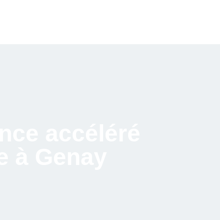
nce accéléré
re à Genay