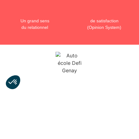
Un grand sens
de satisfaction
du relationnel
(Opinion System)
AUTO ÉCOLE DÉFI
27 Rue de la Grande Verchère,
69730 Genay
04 72 08 90 78
autoecoledefigenay@gmail.com